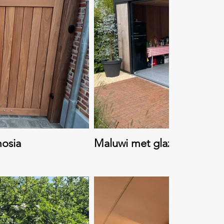
mosia
Maluwi met glazen schuifwa