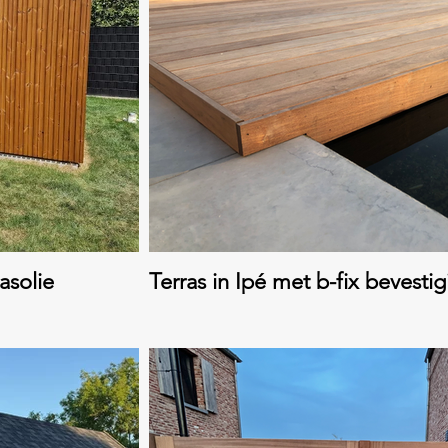
asolie
Terras in Ipé met b-fix bevesti