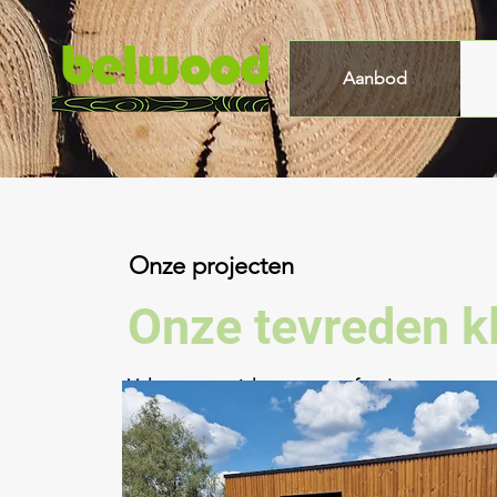
Aanbod
Onze projecten
Onze tevreden k
Volg onze socials voor meer foto's