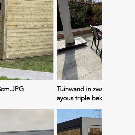
18cm.JPG
Tuinwand in zwarte alumi
ayous triple bekleding.