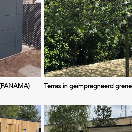
a (PANAMA)
Terras in geïmpregneerd grene