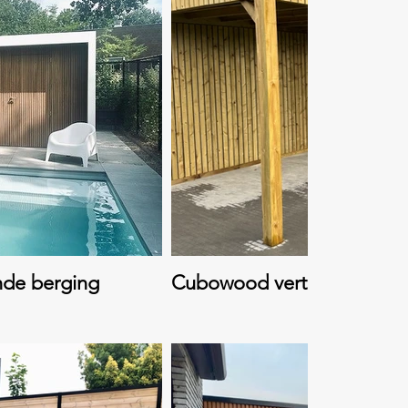
nde berging
Cubowood verticaal met l