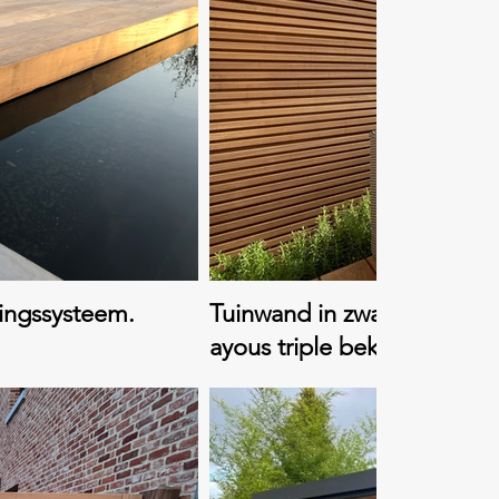
gingssysteem.
Tuinwand in zwarte alumi
ayous triple bekleding.