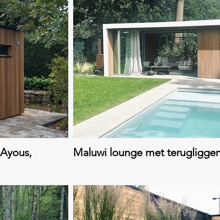
 Ayous,
Maluwi lounge met terugligge